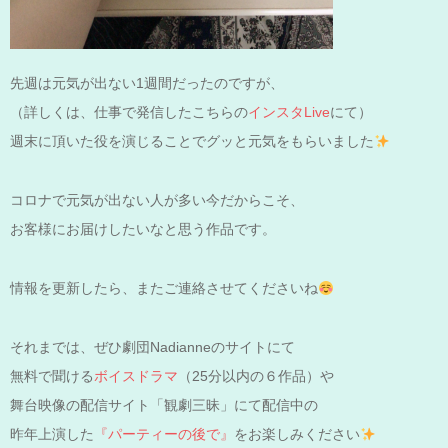
先週は元気が出ない1週間だったのですが、
（詳しくは、仕事で発信したこちらの
インスタLive
にて）
週末に頂いた役を演じることでグッと元気をもらいました
コロナで元気が出ない人が多い今だからこそ、
お客様にお届けしたいなと思う作品です。
情報を更新したら、またご連絡させてくださいね
それまでは、ぜひ劇団Nadianneのサイトにて
無料で聞ける
ボイスドラマ
（25分以内の６作品）や
舞台映像の配信サイト「観劇三昧」にて配信中の
昨年上演した
『パーティーの後で』
をお楽しみください