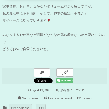
家事育児、お仕事となかなかボリューム満点な毎日ですが、
私の真ん中にある演劇、そして、脚本の執筆も手放さず
マイペースにやっていきます
みなさまもお仕事など環境がなかなか落ち着かないかと思いますの
で、
どうぞお体ご自愛くださいね。
August
13
,
2020
By
景山 伸子ナディア
No comment
Leave a comment
1318 views
劇団Nadianne
演劇