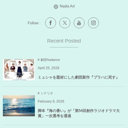
Nadia Art
Follow :
Recent Posted
劇団Nadianne
April
25
,
2026
ミュシャを題材にした劇団新作『プラハに死す』
シナリオ
February
9
,
2026
脚本『海の番い』が「第54回創作ラジオドラマ大
賞」一次選考を通過