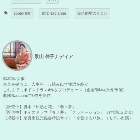
zoom稽古
劇団Nadianne
朗読劇星のサロン
景山 伸子ナディア
脚本家/女優
奈良を拠点に、人生を一歩踏み出す物語を紡ぐ
これまでにボイスドラマ4作をプロデュース（企画/脚本/演出/出演）
劇団Nadianneで6作を制作
【販売中】脚本『灼熱と花』『春ノ夢』
【配信中】ボイスドラマ『春ノ夢』『グラデーション』（作/演出/出演）
【掲載中】奈良市観光協会特設サイト「今昔ゆるり旅」（モデル出演）