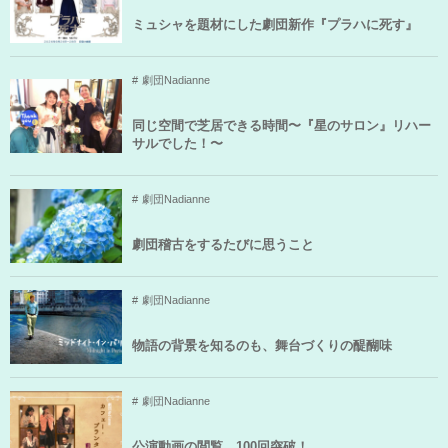
ミュシャを題材にした劇団新作『プラハに死す』
劇団Nadianne
同じ空間で芝居できる時間〜『星のサロン』リハー
サルでした！〜
劇団Nadianne
劇団稽古をするたびに思うこと
劇団Nadianne
物語の背景を知るのも、舞台づくりの醍醐味
劇団Nadianne
公演動画の閲覧、100回突破！