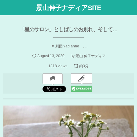
景山伸子ナディアSITE
「星のサロン」としばしのお別れ、そして…
劇団Nadianne
, …
August
13
,
2020
By
景山 伸子ナディア
1318 views
約3分