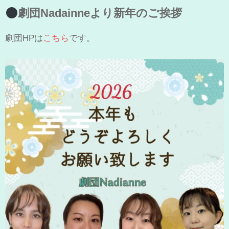
劇団Nadainneより新年のご挨拶
劇団HPは
こちら
です。