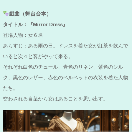
戯曲（舞台台本）
タイトル：『Mirror Dress』
登場人物：女６名
あらすじ：ある雨の日。ドレスを着た女が紅茶を飲んで
いると次々と客がやって来る。
それぞれ白色のチュール、青色のリネン、紫色のシル
ク、黒色のレザー、赤色のベルベットの衣装を着た人物
たち。
交わされる言葉から女はあることを思い出す。