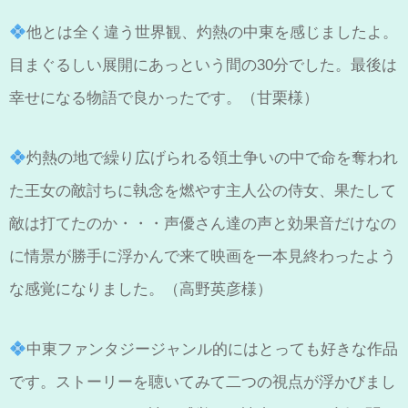
他とは全く違う世界観、灼熱の中東を感じましたよ。
目まぐるしい展開にあっという間の30分でした。最後は
幸せになる物語で良かったです。（甘栗様）
灼熱の地で繰り広げられる領土争いの中で命を奪われ
た王女の敵討ちに執念を燃やす主人公の侍女、果たして
敵は打てたのか・・・声優さん達の声と効果音だけなの
に情景が勝手に浮かんで来て映画を一本見終わったよう
な感覚になりました。（高野英彦様）
中東ファンタジージャンル的にはとっても好きな作品
です。ストーリーを聴いてみて二つの視点が浮かびまし