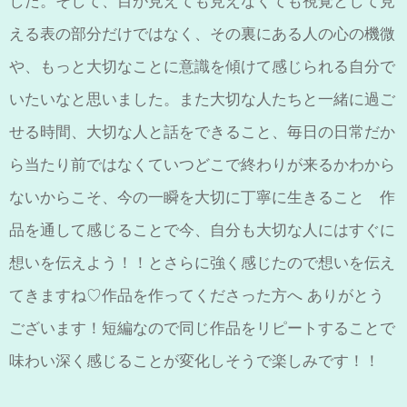
した。
そして、
目が見えても見えなくても
視覚として見
える表の部分だけではなく、その裏にある人の心の機微
や、もっと大切なことに意識を傾けて感じられる自分で
いたいなと思いました。
また
大切な人たちと
一緒に過ご
せる時間、
大切な人と話をできること、
毎日の日常だか
ら当たり前ではなくて
いつどこで終わりが来るかわから
ないからこそ、
今の一瞬を大切に丁寧に生きること
作
品を通して感じることで
今、自分も大切な人には
すぐに
想いを伝えよう！！
とさらに強く感じたので
想いを伝え
てきますね♡
作品を作ってくださった方へ
ありがとう
ございます！
短編なので同じ作品を
リピートすることで
味わい深く感じることが
変化しそうで楽しみです！！