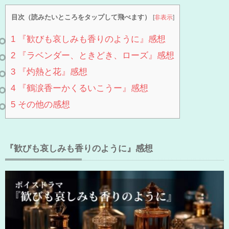
目次（読みたいところをタップして飛べます）
[
非表示
]
1
『歓びも哀しみも香りのように』感想
2
『ラベンダー、ときどき、ローズ』感想
3
『灼熱と花』感想
4
『鶴涙香ーかくるいこうー』感想
5
その他の感想
『歓びも哀しみも香りのように』感想