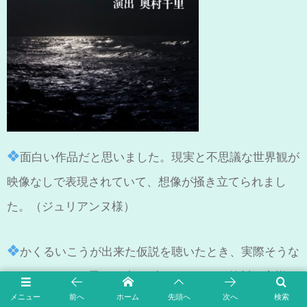
面白い作品だと思いました。現実と不思議な世界観が
映像なしで表現されていて、想像が掻き立てられまし
た。（ジュリアンヌ様）
かくるいこうが出来た仮説を聴いたとき、実際そうな
んじゃないかと思い、少しゾッとした。（前川正宏様）
メニュー
前へ
ホーム
先頭へ
次へ
検索