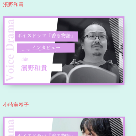
濱野和貴
小崎実希子