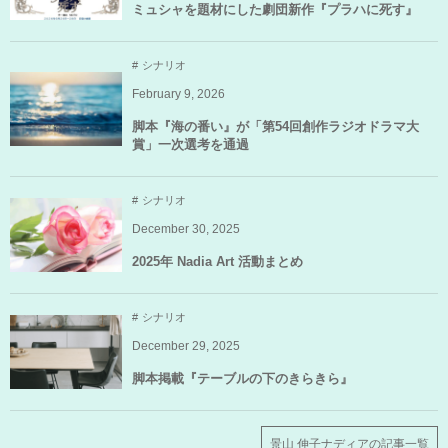
ミュシャを題材にした劇団新作『プラハに死す』
シナリオ
February
9
,
2026
脚本『海の番い』が「第54回創作ラジオドラマ大
賞」一次選考を通過
シナリオ
December
30
,
2025
2025年 Nadia Art 活動まとめ
シナリオ
December
29
,
2025
脚本掲載『テーブルの下のきらきら』
景山 伸子ナディアの記事一覧