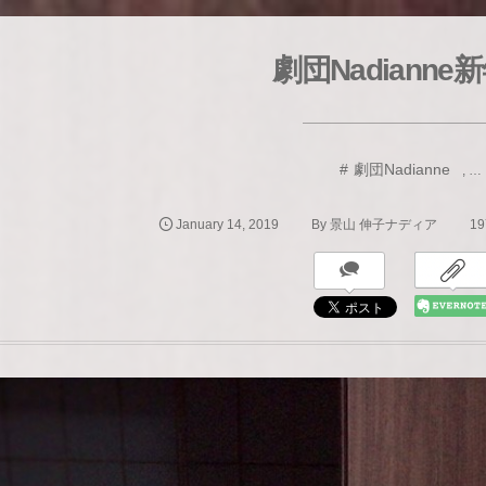
劇団Nadianne
劇団Nadianne
, …
January
14
,
2019
19
By
景山 伸子ナディア