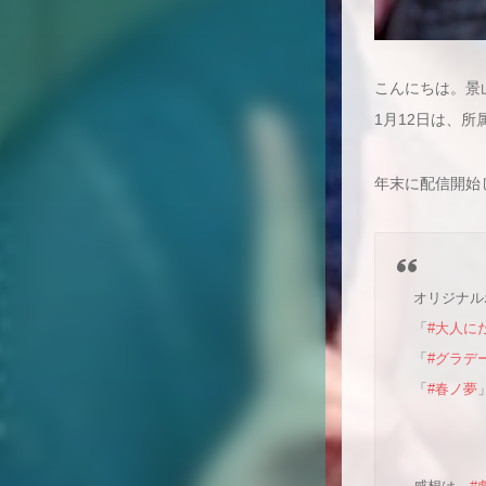
こんにちは。景
1月12日は、所
年末に配信開始
オリジナル
「
#大人に
「
#グラデ
「
#春ノ夢