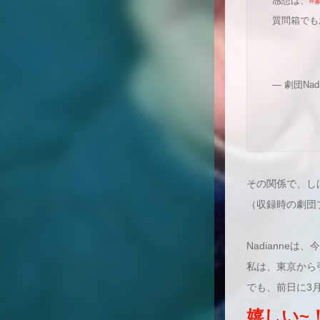
感想は、
#
質問箱でも
— 劇団Nadi
その関係で、し
（収録時の劇団
Nadianne
私は、東京から
でも、前日に3
嬉しい~