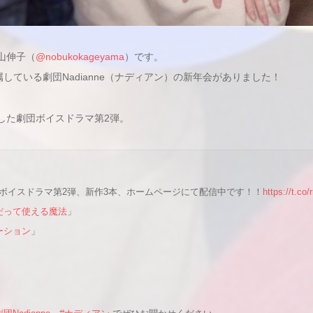
山伸子（
@nobukokageyama
）です。
属している劇団Nadianne（ナディアン）の新年会がありました！
した劇団ボイスドラマ第2弾。
ボイスドラマ第2弾、新作3本、ホームページにて配信中です！！
https://t.c
だって使える魔法
」
ーション
」
」