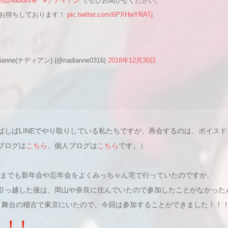
劇団Nadianne
#ナディアン
でぜひお聞かせください。
お待ちしております！
pic.twitter.com/6PXHwYRATj
anne(ナディアン) (@nadianne0316)
2018年12月30日
ばしばLINEでやり取りしている私たちですが、再会するのは、ボイス
ブログは
こちら
、個人ブログは
こちら
です。）
は、今までも新年会や忘年会をよくみっちゃん宅で行っていたのですが、
引っ越した後は、岡山や奈良に住んでいたので参加したことがなかった
月舞台の稽古で東京にいたので、今回は参加することができました！！
！！！