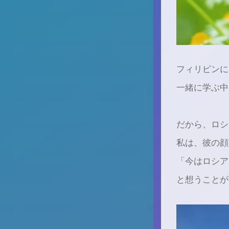
フィリピンに
一緒に学ぶ中
だから、ロシ
私は、彼の顔
「今はロシア
と想うことが