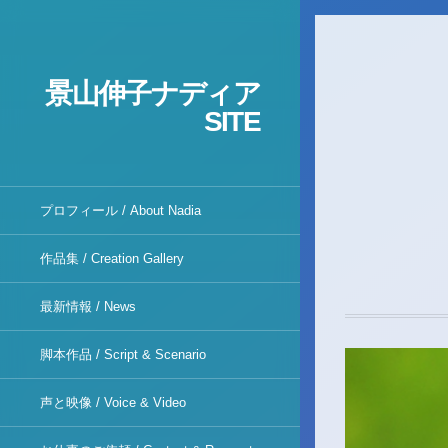
景山伸子ナディア
SITE
プロフィール / About Nadia
作品集 / Creation Gallery
最新情報 / News
脚本作品 / Script & Scenario
声と映像 / Voice & Video