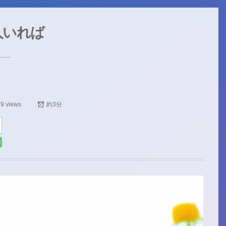
人いれば
9 views
約3分