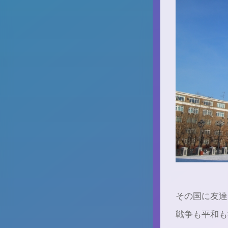
⁡その国に友
戦争も平和も