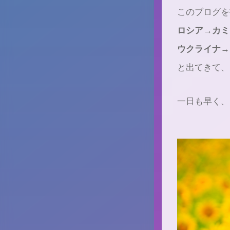
このブログを
ロシア→カミ
ウクライナ→
と出てきて、
一日も早く、