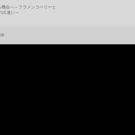
る機会へ～フラメンコベリーと
の出逢い～
術家