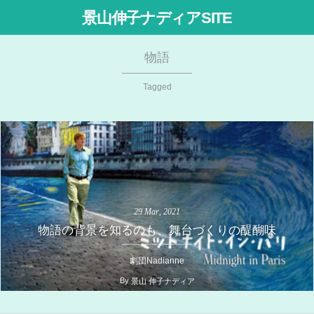
景山伸子ナディアSITE
物語
Tagged
29
Mar
,
2021
物語の背景を知るのも、舞台づくりの醍醐味
劇団Nadianne
By
景山 伸子ナディア
1713 views