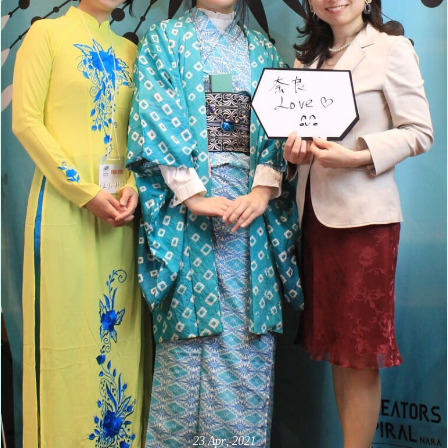
23
Apr
,
2021