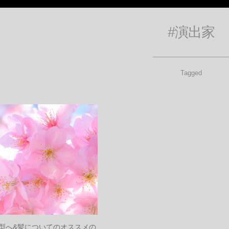
#演出家
Tagged
型へ&髪についてのオススメの