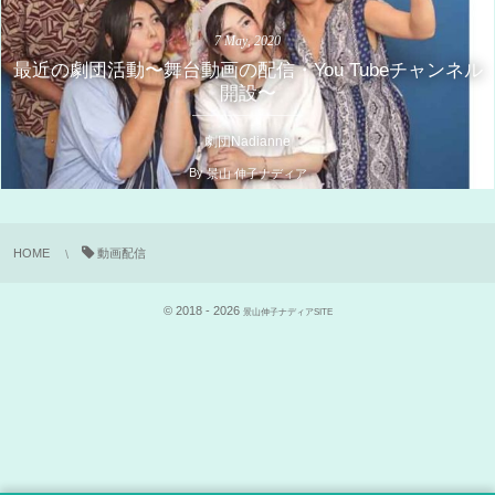
7
May
,
2020
最近の劇団活動〜舞台動画の配信・You Tubeチャンネル
開設〜
劇団Nadianne
By
景山 伸子ナディア
1498 views
HOME
動画配信
© 2018 - 2026
景山伸子ナディアSITE